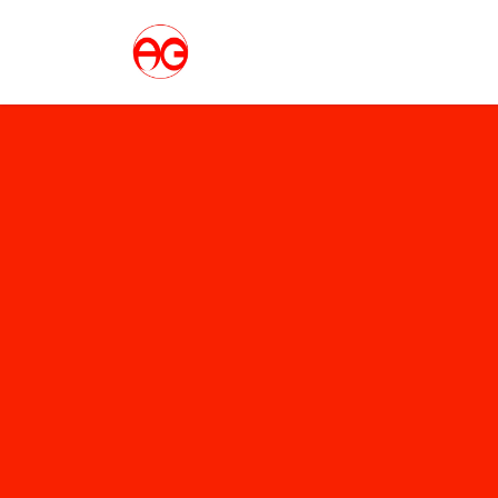
コ
ナ
ン
ビ
テ
ゲ
ン
ー
ツ
シ
へ
ョ
ス
ン
キ
に
ッ
移
プ
動