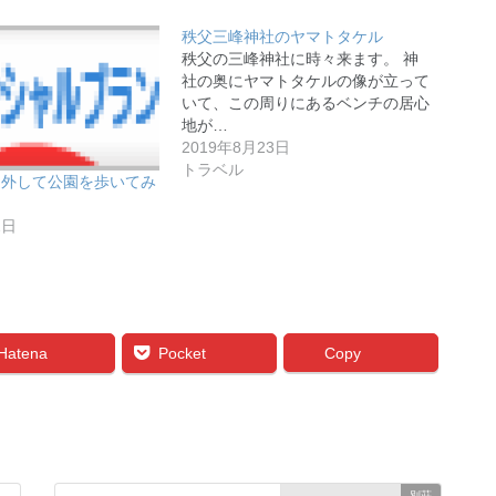
秩父三峰神社のヤマトタケル
秩父の三峰神社に時々来ます。 神
社の奥にヤマトタケルの像が立って
いて、この周りにあるベンチの居心
地が…
2019年8月23日
トラベル
を外して公園を歩いてみ
2日
Hatena
Pocket
Copy
別荘