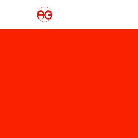
コ
ナ
ン
ビ
テ
ゲ
ン
ー
ツ
シ
へ
ョ
ス
ン
キ
に
ッ
移
プ
動