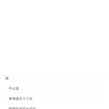
別荘
大江戸線延伸
家を買う
港区
住宅
保険
損害保険
旅
中山道
東海道五十三次
甲州街道四十四次