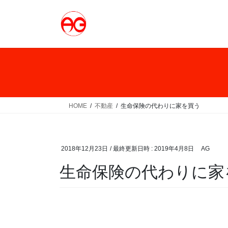
コ
ナ
ン
ビ
テ
ゲ
ン
ー
ツ
シ
へ
ョ
ス
ン
キ
に
ッ
移
HOME
不動産
生命保険の代わりに家を買う
プ
動
2018年12月23日
/ 最終更新日時 :
2019年4月8日
AG
生命保険の代わりに家