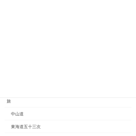
別荘
大江戸線延伸
家を買う
港区
住宅
保険
損害保険
旅
中山道
東海道五十三次