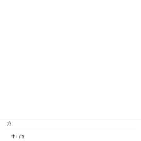
リゾートライフ
不動産
別荘
大江戸線延伸
家を買う
港区
住宅
保険
損害保険
旅
中山道