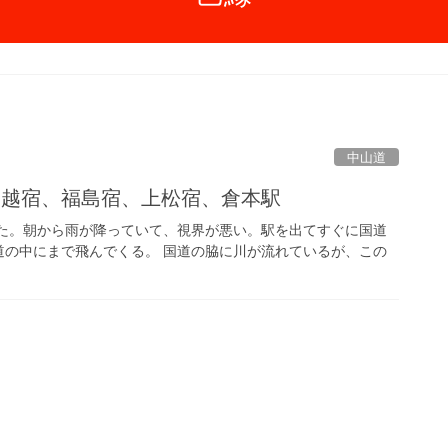
中山道
ノ越宿、福島宿、上松宿、倉本駅
めた。朝から雨が降っていて、視界が悪い。駅を出てすぐに国道
道の中にまで飛んでくる。 国道の脇に川が流れているが、この