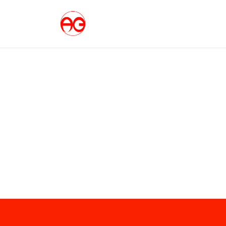
コ
ナ
ン
ビ
テ
ゲ
ン
ー
ツ
シ
へ
ョ
ス
ン
キ
に
ッ
移
プ
動