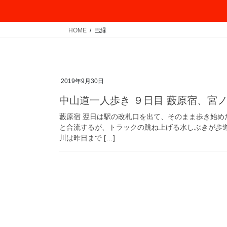
HOME
巴縁
2019年9月30日
中山道一人歩き ９日目 藪原宿、宮
藪原宿 翌日は駅の改札口を出て、そのまま歩き始
と合流するが、トラックの跳ね上げる水しぶきが歩
川は昨日まで […]