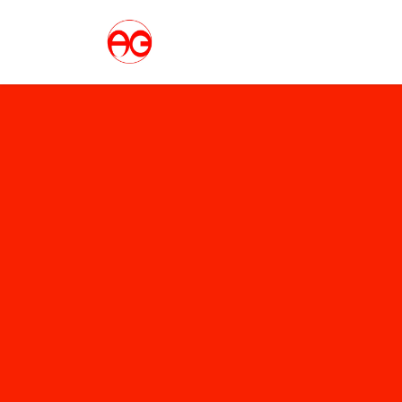
コ
ナ
ン
ビ
テ
ゲ
ン
ー
ツ
シ
へ
ョ
ス
ン
キ
に
ッ
移
プ
動