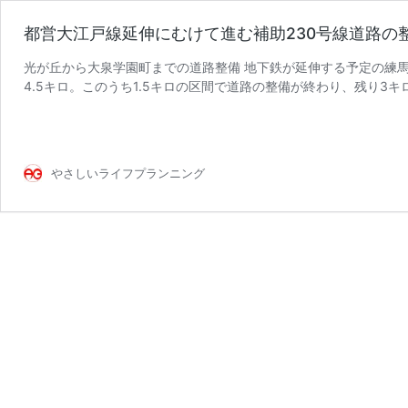
都営大江戸線延伸にむけて進む補助230号線道路
光が丘から大泉学園町までの道路整備 地下鉄が延伸する予定の練
4.5キロ。このうち1.5キロの区間で道路の整備が終わり、残り3
都
駅の真上から大泉学 …
続きを読む
営
大
江
やさしいライフプランニング
戸
線
延
伸
に
む
け
て
進
む
補
助